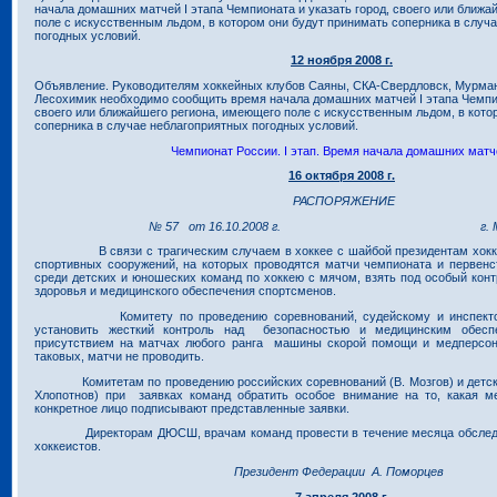
начала домашних матчей I этапа Чемпионата и указать город, своего или ближ
поле с искусственным льдом, в котором они будут принимать соперника в случ
погодных условий.
12 ноября 2008 г.
Объявление. Руководителям хоккейных клубов Саяны, СКА-Свердловск, Мурман
Лесохимик необходимо сообщить время начала домашних матчей I этапа Чемпио
своего или ближайшего региона, имеющего поле с искусственным льдом, в кото
соперника в случае неблагоприятных погодных условий.
Чемпионат России. I этап. Время начала домашних матч
16 октября 2008 г.
РАСПОРЯЖЕНИЕ
№ 57 от 16.10.2008 г. г. Мо
В связи с трагическим случаем в хоккее с шайбой президентам хоккей
спортивных сооружений, на которых проводятся матчи чемпионата и первенс
среди детских и юношеских команд по хоккею с мячом, взять под особый конт
здоровья и медицинского обеспечения спортсменов.
Комитету по проведению соревнований, судейскому и инспектор
установить жесткий контроль над безопасностью и медицинским обеспе
присутствием на матчах любого ранга машины скорой помощи и медперсона
таковых, матчи не проводить.
Комитетам по проведению российских соревнований (В. Мозгов) и детск
Хлопотнов) при заявках команд обратить особое внимание на то, какая ме
конкретное лицо подписывают представленные заявки.
Директорам ДЮСШ, врачам команд провести в течение месяца обследо
хоккеистов.
Президент Федерации А. Поморцев
7 апреля 2008 г.