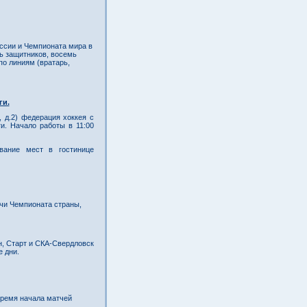
ссии и Чемпионата мира в
ть защитников, восемь
по линиям (вратарь,
ги.
 д.2) федерация хоккея с
и. Начало работы в 11:00
вание мест в гостинице
чи Чемпионата страны,
, Старт и СКА-Свердловск
 дни.
время начала матчей