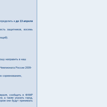
определить и
до 13 апреля
шесть защитников, восемь
ающий).
рошу направить в наш
 Чемпионата России 2009-
их соревнованиях,
евраля, сообщить в ФХМР
, а также указать город,
ором они будут принимать