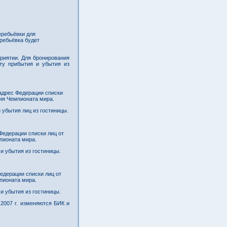
еребьёвки для
еребьёвка будет
риятии. Для бронирования
ту прибытия и убытия из
 адрес Федерации списки
ния Чемпионата мира.
 убытия лиц из гостиницы.
Федерации списки лиц от
пионата мира.
и убытия из гостиницы.
едерации списки лиц от
пионата мира.
и убытия из гостиницы.
2007 г. изменяются БИК и