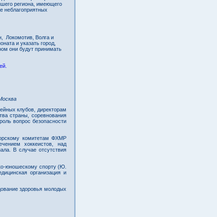
айшего региона, имеющего
ае неблагоприятных
, Локомотив, Волга и
ната и указать город,
ром они будут принимать
ей.
сква
ных клубов, директорам
тва страны, соревнования
роль вопрос безопасности
скому комитетам ФХМР
чением хоккеистов, над
ла. В случае отсутствия
о-юношескому спорту (Ю.
дицинская организация и
вание здоровья молодых