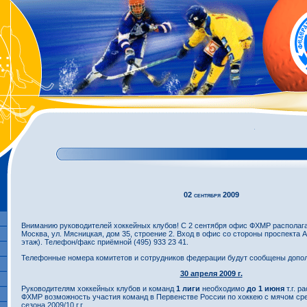
02 сентября 2009
Вниманию руководителей хоккейных клубов! С 2 сентября офис ФХМР располагае
Москва, ул. Мясницкая, дом 35, строение 2. Вход в офис со стороны проспекта 
этаж). Телефон/факс приёмной (495) 933 23 41.
Телефонные номера комитетов и сотрудников федерации будут сообщены допол
30 апреля 2009 г.
Руководителям хоккейных клубов и команд
1 лиги
необходимо
до 1 июня
т.г. р
ФХМР возможность участия команд в Первенстве России по хоккею с мячом сре
сезона 2009/10 г.г.