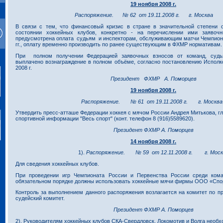
19 ноября 2008 г.
Распоряжение. № 62 от 19.11.2008 г. г. Москва
В связи с тем, что финансовый кризис в стране в значительной степени 
состоянии хоккейных клубов, конкретно - на перечислении ими заявоч
предусмотрена оплата судьям и инспекторам, обслуживающим матчи Чемпиона
гг., оплату временно производить по ранее существующим в ФХМР нормативам.
При полном получении Федерацией заявочных взносов от команд, судь
выплачено вознаграждение в полном объёме, согласно постановлению Исполк
2008 г.
Президент ФХМР А. Поморцев
19 ноября 2008 г.
Распоряжение. № 61 от 19.11.2008 г. г. Москва
Утвердить пресс-атташе Федерации хоккея с мячом России Андрея Митькова, гл
спортивной информации "Весь спорт" (конт. телефон 8 (916)5589620).
Президент ФХМР А. Поморцев
14 ноября 2008 г.
1).
Распоряжение. № 59 от 12.11.2008 г. г. Моск
Для сведения хоккейных клубов.
При проведении игр Чемпионата России и Первенства России среди ком
обязательном порядке должны использовать хоккейные мячи фирмы ООО «Спор
Контроль за выполнением данного распоряжения возлагается на комитет по п
судейский комитет.
Президент ФХМР А. Поморцев
2). Руководителям хоккейных клубов СКА-Свердловск, Локомотив и Волга необ