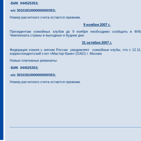
-БИК 044525353;
-к/с 30101810000000000353;
Номер расчетного счета остается прежним.
9 ноября 2007 г.
Президентам хоккейных клубов до 9 ноября необходимо сообщить в ФХ
Чемпионата страны в выходные и будние дни.
31 октября 2007 г.
Федерация хоккея с мячом России уведомляет хоккейные клубы, что с 12.11.
корреспондентский счет «Мастер-Банк» (ОАО) г. Москва
Новые платежные реквизиты:
-БИК 044525353;
-к/с 30101810000000000353;
Номер расчетного счета остается прежним.