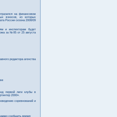
отразился на финансовом
ных взносов, из которых
та России сезона 2008/09
ям и инспекторам будет
ома за №85 от 25 августа
авного редактора агенства
ва
анд первой лиги клубы в
тинтер 2000».
роведению соревнований и
ходимо сообщить время