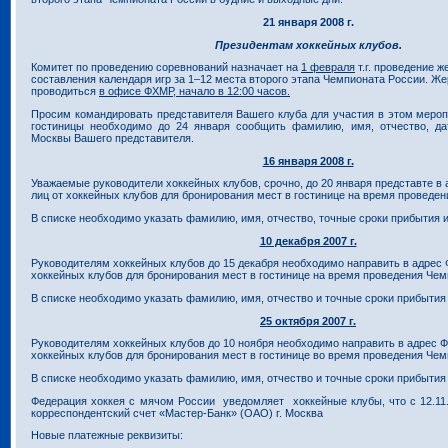
21 января 2008 г.
Президентам хоккейных клубов.
Комитет по проведению соревнований назначает на
1 февраля
т.г. проведение ж
составления календаря игр за 1–12 места второго этапа Чемпионата России. Ж
проводиться
в офисе ФХМР, начало в 12:00 часов.
Просим командировать представителя Вашего клуба для участия в этом мероп
гостиницы необходимо до 24 января сообщить фамилию, имя, отчество, да
Москвы Вашего представителя.
16 января 2008 г.
Уважаемые руководители хоккейных клубов, срочно, до 20 января представте в
лиц от хоккейных клубов для бронирования мест в гостинице на время проведе
В списке необходимо указать фамилию, имя, отчество, точные сроки прибытия и
10 декабря 2007 г.
Руководителям хоккейных клубов до 15 декабря необходимо направить в адрес 
хоккейных клубов для бронирования мест в гостинице на время проведения Чем
В списке необходимо указать фамилию, имя, отчество и точные сроки прибытия 
25 октября 2007 г.
Руководителям хоккейных клубов до 10 ноября необходимо направить в адрес Ф
хоккейных клубов для бронирования мест в гостинице во время проведения Чем
В списке необходимо указать фамилию, имя, отчество и точные сроки прибытия 
Федерация хоккея с мячом России уведомляет хоккейные клубы, что с 12.11.
корреспондентский счет «Мастер-Банк» (ОАО) г. Москва
Новые платежные реквизиты: