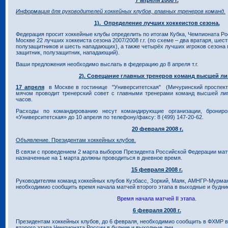
Информация для руководителей хоккейных клубов, главных тренеров команд.
1). Определение лучших хоккеистов сезона.
Федерация просит хоккейные клубы определить по итогам Кубка, Чемпионата Ро
Москве 22 лучших хоккеиста сезона 2007/2008 г.г. (по схеме – два вратаря, шес
полузащитников и шесть нападающих), а также четырёх лучших игроков сезона 
защитник, полузащитник, нападающий).
Ваши предложения необходимо выслать в федерацию до 8 апреля т.г.
2). Совещание главных тренеров команд высшей ли
17 апреля
в Москве в гостинице "Университетская" (Мичуринский проспект,
мячом проводит тренерский совет с главными тренерами команд высшей лиг
часов.
Расходы по командированию несут командирующие организации, брониро
«Университетская» до 10 апреля по телефону/факсу: 8 (499) 147-20-62.
20 февраля 2008 г.
Объявление. Президентам хоккейных клубов.
В связи с проведением 2 марта выборов Президента Российской Федерации мат
назначенные на 1 марта должны проводиться в дневное время.
15 февраля 2008 г.
Руководителям команд хоккейных клубов Кузбасс, Зоркий, Маяк, АМНГР-Мурман
необходимио сообщить время начала матчей второго этапа в выходные и будние
Время начала матчей II этапа.
6 февраля 2008 г.
Президентам хоккейных клубов, до 6 февраля, необходимио сообщить в ФХМР 
второго этапа Чемпионата России в будние и выходные дни.