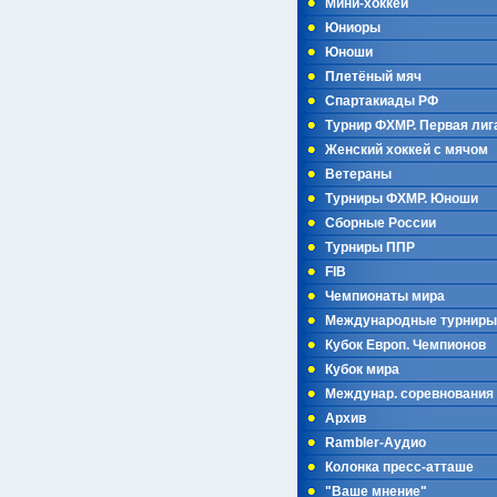
Мини-хоккей
Юниоры
Юноши
Плетёный мяч
Спартакиады РФ
Турнир ФХМР. Первая лиг
Женский хоккей с мячом
Ветераны
Турниры ФХМР. Юноши
Сборные России
Турниры ППР
FIB
Чемпионаты мира
Международные турниры
Кубок Европ. Чемпионов
Кубок мира
Междунар. соревнования
Архив
Rambler-Аудио
Колонка пресс-атташе
"Ваше мнение"