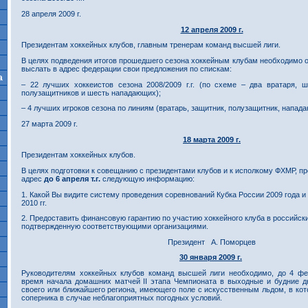
28 апреля 2009 г.
12 апреля 2009 г.
Президентам хоккейных клубов, главным тренерам команд высшей лиги.
В целях подведения итогов прошедшего сезона хоккейным клубам необходимо 
выслать в адрес федерации свои предложения по спискам:
а
– 22 лучших хоккеистов сезона 2008/2009 г.г. (по схеме – два вратаря, 
полузащитников и шесть нападающих);
– 4 лучших игроков сезона по линиям (вратарь, защитник, полузащитник, напад
27 марта 2009 г.
18 марта 2009 г.
Президентам хоккейных клубов.
В целях подготовки к совещанию с президентами клубов и к исполкому ФХМР, п
адрес
до 6 апреля т.г.
следующую информацию:
1. Какой Вы видите систему проведения соревнований Кубка России 2009 года и
2010 гг.
2. Предоставить финансовую гарантию по участию хоккейного клуба в российск
подтвержденную соответствующими организациями.
Президент А. Поморцев
30 января 2009 г.
Руководителям хоккейных клубов команд высшей лиги необходимо, до 4 ф
время начала домашних матчей II этапа Чемпионата в выходные и будние дни
своего или ближайшего региона, имеющего поле с искусственным льдом, в кот
соперника в случае неблагоприятных погодных условий.